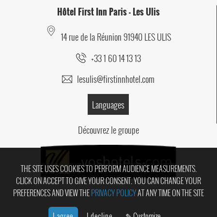
Hôtel First Inn Paris - Les Ulis
14 rue de la Réunion
91940
LES ULIS
+33 1 60 14 13 13
lesulis@firstinnhotel.com
Languages
Découvrez le groupe
THE SITE USES COOKIES TO PERFORM AUDIENCE MEASUREMENTS.
CLICK ON ACCEPT TO GIVE YOUR CONSENT. YOU CAN CHANGE YOUR
PREFERENCES AND VIEW THE
PRIVACY POLICY
AT ANY TIME ON THE SITE
I agree
I decline
✎ Customize